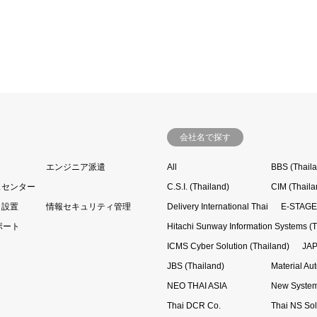
会社名で探す
エンジニア派遣
All
BBS (Thail
スセンター
C.S.I. (Thailand)
CIM (Thaila
・設置
情報セキュリティ管理
Delivery International Thai
E-STAGE 
ポート
Hitachi Sunway Information Systems (T
ICMS Cyber Solution (Thailand)
JAP
JBS (Thailand)
Material Au
NEO THAI ASIA
New System
Thai DCR Co.
Thai NS Sol