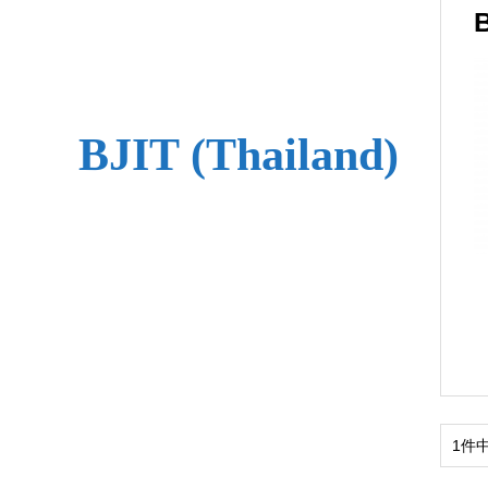
B
BJIT (Thailand)
1件