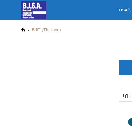
BJSA
BJIT (Thailand)
1件