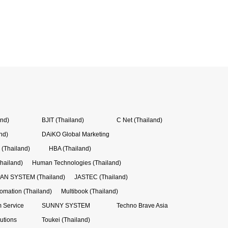
and)
BJIT (Thailand)
C Net (Thailand)
nd)
DAiKO Global Marketing
(Thailand)
HBA (Thailand)
hailand)
Human Technologies (Thailand)
AN SYSTEM (Thailand)
JASTEC (Thailand)
tomation (Thailand)
Multibook (Thailand)
 Service
SUNNY SYSTEM
Techno Brave Asia
utions
Toukei (Thailand)