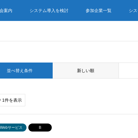
入会案内
システム導入を検討
参加企業一覧
シス
並べ替え条件
新しい順
中 1件を表示
Webサービス
B