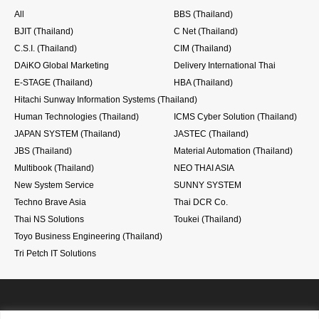
All
BBS (Thailand)
BJIT (Thailand)
C Net (Thailand)
C.S.I. (Thailand)
CIM (Thailand)
DAiKO Global Marketing
Delivery International Thai
E-STAGE (Thailand)
HBA (Thailand)
Hitachi Sunway Information Systems (Thailand)
Human Technologies (Thailand)
ICMS Cyber Solution (Thailand)
JAPAN SYSTEM (Thailand)
JASTEC (Thailand)
JBS (Thailand)
Material Automation (Thailand)
Multibook (Thailand)
NEO THAI ASIA
New System Service
SUNNY SYSTEM
Techno Brave Asia
Thai DCR Co.
Thai NS Solutions
Toukei (Thailand)
Toyo Business Engineering (Thailand)
Tri Petch IT Solutions