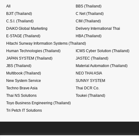
All
BBS (Thailand)
BJIT (Thailand)
C Net (Thailand)
C.S.I. (Thailand)
CIM (Thailand)
DAiKO Global Marketing
Delivery International Thai
E-STAGE (Thailand)
HBA (Thailand)
Hitachi Sunway Information Systems (Thailand)
Human Technologies (Thailand)
ICMS Cyber Solution (Thailand)
JAPAN SYSTEM (Thailand)
JASTEC (Thailand)
JBS (Thailand)
Material Automation (Thailand)
Multibook (Thailand)
NEO THAI ASIA
New System Service
SUNNY SYSTEM
Techno Brave Asia
Thai DCR Co.
Thai NS Solutions
Toukei (Thailand)
Toyo Business Engineering (Thailand)
Tri Petch IT Solutions