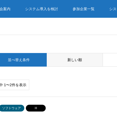
入会案内
システム導入を検討
参加企業一覧
シス
並べ替え条件
新しい順
中 1〜2件を表示
ソフトウェア
H