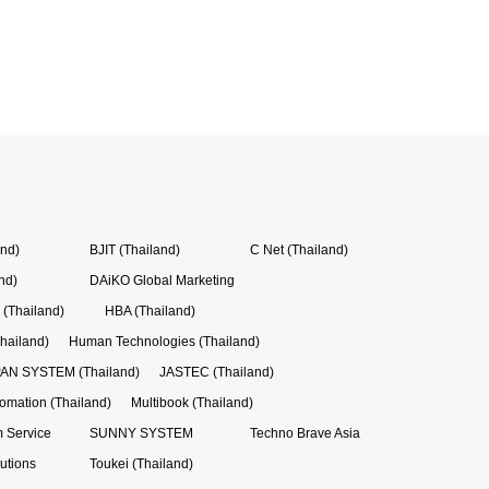
and)
BJIT (Thailand)
C Net (Thailand)
nd)
DAiKO Global Marketing
(Thailand)
HBA (Thailand)
hailand)
Human Technologies (Thailand)
AN SYSTEM (Thailand)
JASTEC (Thailand)
tomation (Thailand)
Multibook (Thailand)
 Service
SUNNY SYSTEM
Techno Brave Asia
utions
Toukei (Thailand)