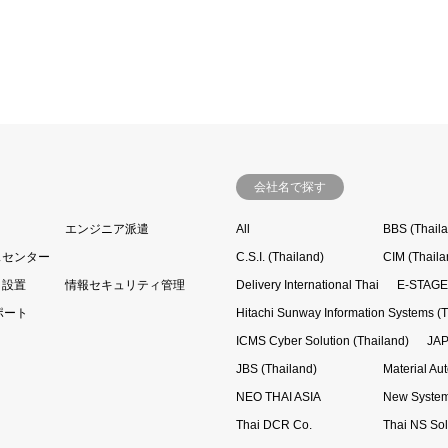
会社名で探す
エンジニア派遣
All
BBS (Thail
スセンター
C.S.I. (Thailand)
CIM (Thaila
・設置
情報セキュリティ管理
Delivery International Thai
E-STAGE 
ポート
Hitachi Sunway Information Systems (T
ICMS Cyber Solution (Thailand)
JAP
JBS (Thailand)
Material Au
NEO THAI ASIA
New System
Thai DCR Co.
Thai NS Sol