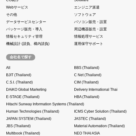
Webサービス
エンジニア派遣
その他
ソフトウェア
データサービスセンター
パソコン販売・設置
パッケージ販売・導入
周辺機器販売・設置
情報セキュリティ管理
情報処理サービス
機械設計 (請負、構内請負)
運用保守サポート
会社名で探す
All
BBS (Thailand)
BJIT (Thailand)
C Net (Thailand)
C.S.I. (Thailand)
CIM (Thailand)
DAiKO Global Marketing
Delivery International Thai
E-STAGE (Thailand)
HBA (Thailand)
Hitachi Sunway Information Systems (Thailand)
Human Technologies (Thailand)
ICMS Cyber Solution (Thailand)
JAPAN SYSTEM (Thailand)
JASTEC (Thailand)
JBS (Thailand)
Material Automation (Thailand)
Multibook (Thailand)
NEO THAI ASIA