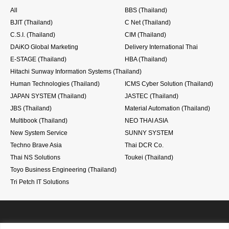
All
BBS (Thailand)
BJIT (Thailand)
C Net (Thailand)
C.S.I. (Thailand)
CIM (Thailand)
DAiKO Global Marketing
Delivery International Thai
E-STAGE (Thailand)
HBA (Thailand)
Hitachi Sunway Information Systems (Thailand)
Human Technologies (Thailand)
ICMS Cyber Solution (Thailand)
JAPAN SYSTEM (Thailand)
JASTEC (Thailand)
JBS (Thailand)
Material Automation (Thailand)
Multibook (Thailand)
NEO THAI ASIA
New System Service
SUNNY SYSTEM
Techno Brave Asia
Thai DCR Co.
Thai NS Solutions
Toukei (Thailand)
Toyo Business Engineering (Thailand)
Tri Petch IT Solutions