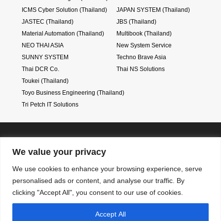
ICMS Cyber Solution (Thailand)
JAPAN SYSTEM (Thailand)
JASTEC (Thailand)
JBS (Thailand)
Material Automation (Thailand)
Multibook (Thailand)
NEO THAI ASIA
New System Service
SUNNY SYSTEM
Techno Brave Asia
Thai DCR Co.
Thai NS Solutions
Toukei (Thailand)
Toyo Business Engineering (Thailand)
Tri Petch IT Solutions
BJSA
We value your privacy
We use cookies to enhance your browsing experience, serve
RSS
personalised ads or content, and analyse our traffic. By
BJSA入会案内
システム導入を検討
参加企業一覧
clicking "Accept All", you consent to our use of cookies.
システム会社検索
お問い合わせ
会員専用ページ
Accept All
Information security policy
プライバシーポリシー