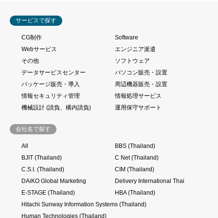
サービスで探す
CG制作
Software
Webサービス
エンジニア派遣
その他
ソフトウェア
データサービスセンター
パソコン販売・設置
パッケージ販売・導入
周辺機器販売・設置
情報セキュリティ管理
情報処理サービス
機械設計 (請負、構内請負)
運用保守サポート
会社名で探す
All
BBS (Thailand)
BJIT (Thailand)
C Net (Thailand)
C.S.I. (Thailand)
CIM (Thailand)
DAiKO Global Marketing
Delivery International Thai
E-STAGE (Thailand)
HBA (Thailand)
Hitachi Sunway Information Systems (Thailand)
Human Technologies (Thailand)