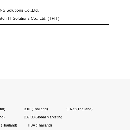
NS Solutions Co.,Ltd.
etch IT Solutions Co., Ltd. (TPIT)
and)
BJIT (Thailand)
C Net (Thailand)
nd)
DAiKO Global Marketing
(Thailand)
HBA (Thailand)