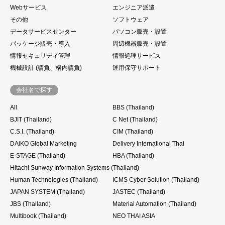
Webサービス
エンジニア派遣
その他
ソフトウェア
データサービスセンター
パソコン販売・設置
パッケージ販売・導入
周辺機器販売・設置
情報セキュリティ管理
情報処理サービス
機械設計 (請負、構内請負)
運用保守サポート
会社名で探す
All
BBS (Thailand)
BJIT (Thailand)
C Net (Thailand)
C.S.I. (Thailand)
CIM (Thailand)
DAiKO Global Marketing
Delivery International Thai
E-STAGE (Thailand)
HBA (Thailand)
Hitachi Sunway Information Systems (Thailand)
Human Technologies (Thailand)
ICMS Cyber Solution (Thailand)
JAPAN SYSTEM (Thailand)
JASTEC (Thailand)
JBS (Thailand)
Material Automation (Thailand)
Multibook (Thailand)
NEO THAI ASIA