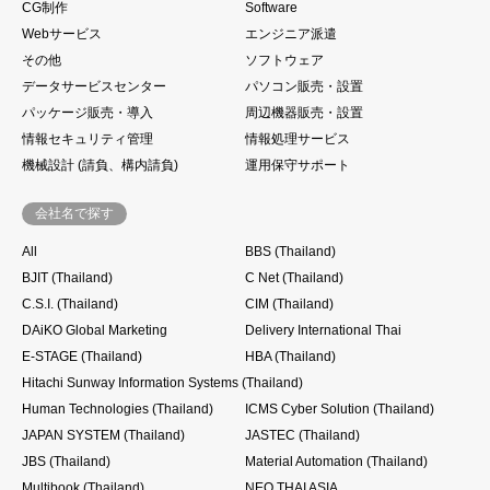
CG制作
Software
Webサービス
エンジニア派遣
その他
ソフトウェア
データサービスセンター
パソコン販売・設置
パッケージ販売・導入
周辺機器販売・設置
情報セキュリティ管理
情報処理サービス
機械設計 (請負、構内請負)
運用保守サポート
会社名で探す
All
BBS (Thailand)
BJIT (Thailand)
C Net (Thailand)
C.S.I. (Thailand)
CIM (Thailand)
DAiKO Global Marketing
Delivery International Thai
E-STAGE (Thailand)
HBA (Thailand)
Hitachi Sunway Information Systems (Thailand)
Human Technologies (Thailand)
ICMS Cyber Solution (Thailand)
JAPAN SYSTEM (Thailand)
JASTEC (Thailand)
JBS (Thailand)
Material Automation (Thailand)
Multibook (Thailand)
NEO THAI ASIA