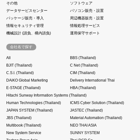
その他
ソフトウェア
データサービスセンター
パソコン販売・設置
パッケージ販売・導入
周辺機器販売・設置
情報セキュリティ管理
情報処理サービス
機械設計 (請負、構内請負)
運用保守サポート
会社名で探す
All
BBS (Thailand)
BJIT (Thailand)
C Net (Thailand)
C.S.I. (Thailand)
CIM (Thailand)
DAiKO Global Marketing
Delivery International Thai
E-STAGE (Thailand)
HBA (Thailand)
Hitachi Sunway Information Systems (Thailand)
Human Technologies (Thailand)
ICMS Cyber Solution (Thailand)
JAPAN SYSTEM (Thailand)
JASTEC (Thailand)
JBS (Thailand)
Material Automation (Thailand)
Multibook (Thailand)
NEO THAI ASIA
New System Service
SUNNY SYSTEM