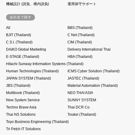
機械設計 (請負、構内請負)
運用保守サポート
会社名で探す
All
BBS (Thailand)
BJIT (Thailand)
C Net (Thailand)
C.S.I. (Thailand)
CIM (Thailand)
DAiKO Global Marketing
Delivery International Thai
E-STAGE (Thailand)
HBA (Thailand)
Hitachi Sunway Information Systems (Thailand)
Human Technologies (Thailand)
ICMS Cyber Solution (Thailand)
JAPAN SYSTEM (Thailand)
JASTEC (Thailand)
JBS (Thailand)
Material Automation (Thailand)
Multibook (Thailand)
NEO THAI ASIA
New System Service
SUNNY SYSTEM
Techno Brave Asia
Thai DCR Co.
Thai NS Solutions
Toukei (Thailand)
Toyo Business Engineering (Thailand)
Tri Petch IT Solutions