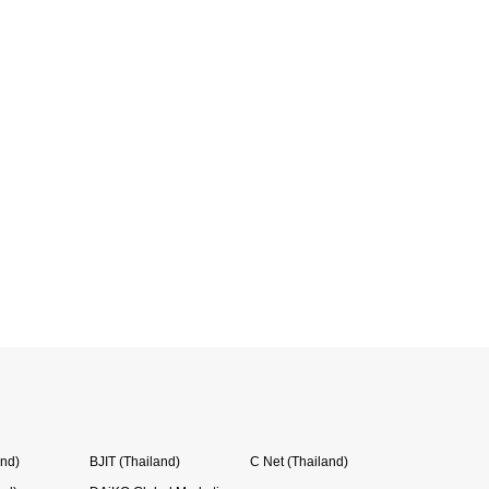
and)
BJIT (Thailand)
C Net (Thailand)