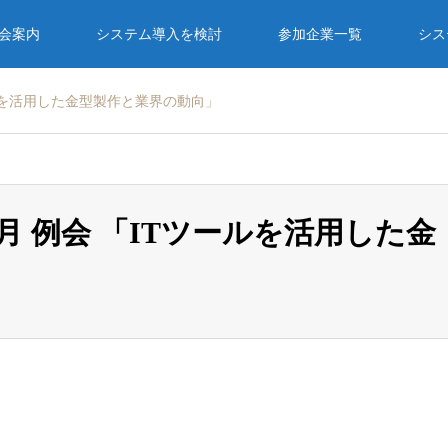
入会案内
システム導入を検討
参加企業一覧
シス
ツールを活用した金型製作と業界の動向」
度1月 例会 「ITツールを活用した金