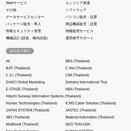
Webサービス
エンジニア派遣
その他
ソフトウェア
データサービスセンター
パソコン販売・設置
パッケージ販売・導入
周辺機器販売・設置
情報セキュリティ管理
情報処理サービス
機械設計 (請負、構内請負)
運用保守サポート
会社名で探す
All
BBS (Thailand)
BJIT (Thailand)
C Net (Thailand)
C.S.I. (Thailand)
CIM (Thailand)
DAiKO Global Marketing
Delivery International Thai
E-STAGE (Thailand)
HBA (Thailand)
Hitachi Sunway Information Systems (Thailand)
Human Technologies (Thailand)
ICMS Cyber Solution (Thailand)
JAPAN SYSTEM (Thailand)
JASTEC (Thailand)
JBS (Thailand)
Material Automation (Thailand)
Multibook (Thailand)
NEO THAI ASIA