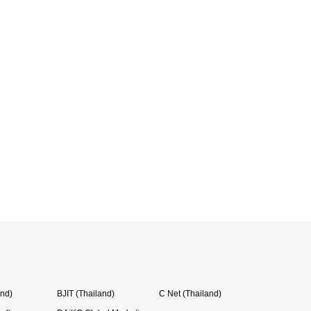
and)
BJIT (Thailand)
C Net (Thailand)