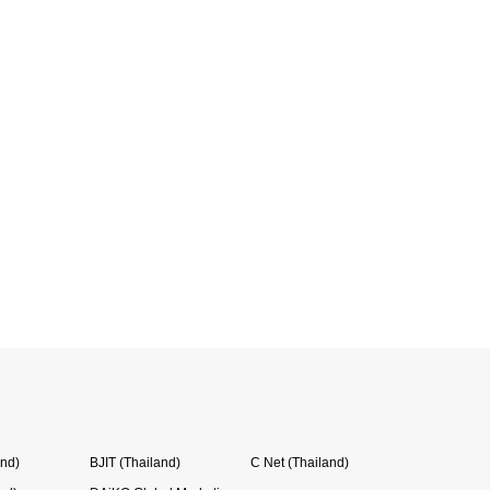
and)
BJIT (Thailand)
C Net (Thailand)