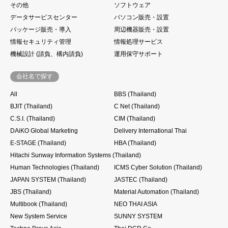
その他
ソフトウェア
データサービスセンター
パソコン販売・設置
パッケージ販売・導入
周辺機器販売・設置
情報セキュリティ管理
情報処理サービス
機械設計 (請負、構内請負)
運用保守サポート
会社名で探す
All
BBS (Thailand)
BJIT (Thailand)
C Net (Thailand)
C.S.I. (Thailand)
CIM (Thailand)
DAiKO Global Marketing
Delivery International Thai
E-STAGE (Thailand)
HBA (Thailand)
Hitachi Sunway Information Systems (Thailand)
Human Technologies (Thailand)
ICMS Cyber Solution (Thailand)
JAPAN SYSTEM (Thailand)
JASTEC (Thailand)
JBS (Thailand)
Material Automation (Thailand)
Multibook (Thailand)
NEO THAI ASIA
New System Service
SUNNY SYSTEM