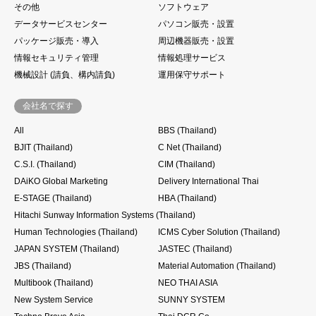
その他
ソフトウェア
データサービスセンター
パソコン販売・設置
パッケージ販売・導入
周辺機器販売・設置
情報セキュリティ管理
情報処理サービス
機械設計 (請負、構内請負)
運用保守サポート
会社名で探す
All
BBS (Thailand)
BJIT (Thailand)
C Net (Thailand)
C.S.I. (Thailand)
CIM (Thailand)
DAiKO Global Marketing
Delivery International Thai
E-STAGE (Thailand)
HBA (Thailand)
Hitachi Sunway Information Systems (Thailand)
Human Technologies (Thailand)
ICMS Cyber Solution (Thailand)
JAPAN SYSTEM (Thailand)
JASTEC (Thailand)
JBS (Thailand)
Material Automation (Thailand)
Multibook (Thailand)
NEO THAI ASIA
New System Service
SUNNY SYSTEM