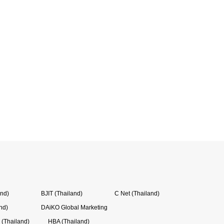
and)
BJIT (Thailand)
C Net (Thailand)
nd)
DAiKO Global Marketing
(Thailand)
HBA (Thailand)