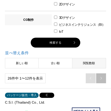
2Dデザイン
3Dデザイン
CG制作
ビジネスインテリジェンス（BI）
IoT
並べ替え条件
新しい順
古い順
閲覧数順
26件中 1〜12件を表示


パッケージ販売・導入
C
C.S.I. (Thailand) Co., Ltd.