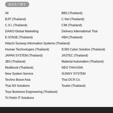
会社名で探す
All
BBS (Thailand)
BJIT (Thailand)
C Net (Thailand)
C.S.I. (Thailand)
CIM (Thailand)
DAiKO Global Marketing
Delivery International Thai
E-STAGE (Thailand)
HBA (Thailand)
Hitachi Sunway Information Systems (Thailand)
Human Technologies (Thailand)
ICMS Cyber Solution (Thailand)
JAPAN SYSTEM (Thailand)
JASTEC (Thailand)
JBS (Thailand)
Material Automation (Thailand)
Multibook (Thailand)
NEO THAI ASIA
New System Service
SUNNY SYSTEM
Techno Brave Asia
Thai DCR Co.
Thai NS Solutions
Toukei (Thailand)
Toyo Business Engineering (Thailand)
Tri Petch IT Solutions