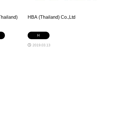
Thailand)
HBA (Thailand) Co.,Ltd
H
2019.03.13