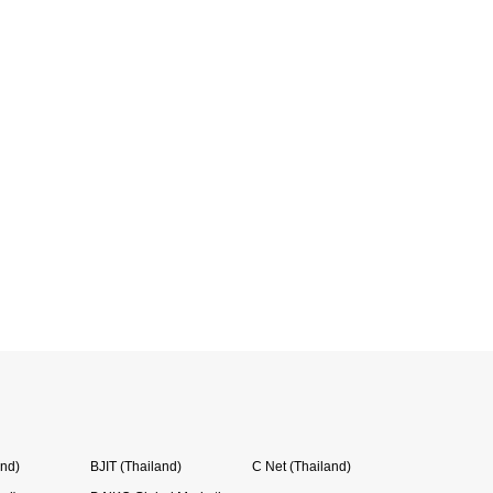
and)
BJIT (Thailand)
C Net (Thailand)