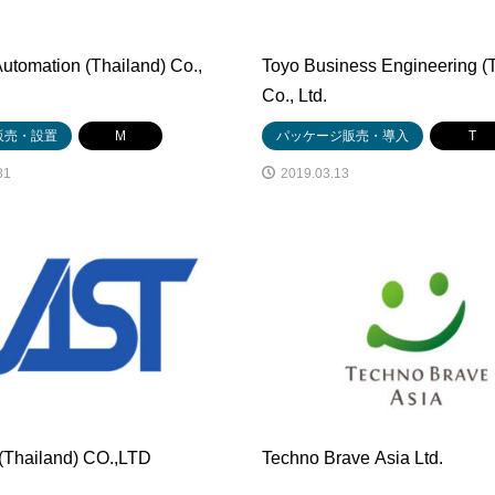
Automation (Thailand) Co.,
Toyo Business Engineering (
Co., Ltd.
販売・設置
M
パッケージ販売・導入
T
31
2019.03.13
Thailand) CO.,LTD
Techno Brave Asia Ltd.