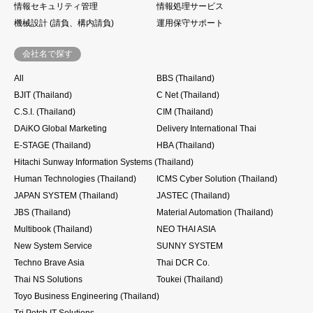
情報セキュリティ管理
情報処理サービス
機械設計 (請負、構内請負)
運用保守サポート
会社名で探す
All
BBS (Thailand)
BJIT (Thailand)
C Net (Thailand)
C.S.I. (Thailand)
CIM (Thailand)
DAiKO Global Marketing
Delivery International Thai
E-STAGE (Thailand)
HBA (Thailand)
Hitachi Sunway Information Systems (Thailand)
Human Technologies (Thailand)
ICMS Cyber Solution (Thailand)
JAPAN SYSTEM (Thailand)
JASTEC (Thailand)
JBS (Thailand)
Material Automation (Thailand)
Multibook (Thailand)
NEO THAI ASIA
New System Service
SUNNY SYSTEM
Techno Brave Asia
Thai DCR Co.
Thai NS Solutions
Toukei (Thailand)
Toyo Business Engineering (Thailand)