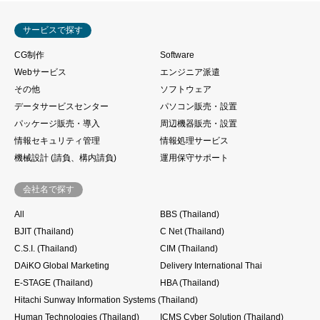
サービスで探す
CG制作
Software
Webサービス
エンジニア派遣
その他
ソフトウェア
データサービスセンター
パソコン販売・設置
パッケージ販売・導入
周辺機器販売・設置
情報セキュリティ管理
情報処理サービス
機械設計 (請負、構内請負)
運用保守サポート
会社名で探す
All
BBS (Thailand)
BJIT (Thailand)
C Net (Thailand)
C.S.I. (Thailand)
CIM (Thailand)
DAiKO Global Marketing
Delivery International Thai
E-STAGE (Thailand)
HBA (Thailand)
Hitachi Sunway Information Systems (Thailand)
Human Technologies (Thailand)
ICMS Cyber Solution (Thailand)