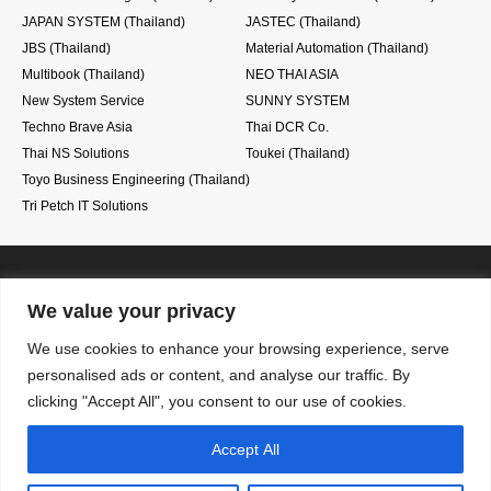
JAPAN SYSTEM (Thailand)
JASTEC (Thailand)
JBS (Thailand)
Material Automation (Thailand)
Multibook (Thailand)
NEO THAI ASIA
New System Service
SUNNY SYSTEM
Techno Brave Asia
Thai DCR Co.
Thai NS Solutions
Toukei (Thailand)
Toyo Business Engineering (Thailand)
Tri Petch IT Solutions
BJSA
We value your privacy
We use cookies to enhance your browsing experience, serve
RSS
personalised ads or content, and analyse our traffic. By
BJSA入会案内
システム導入を検討
参加企業一覧
clicking "Accept All", you consent to our use of cookies.
システム会社検索
お問い合わせ
会員専用ページ
Accept All
Information security policy
プライバシーポリシー