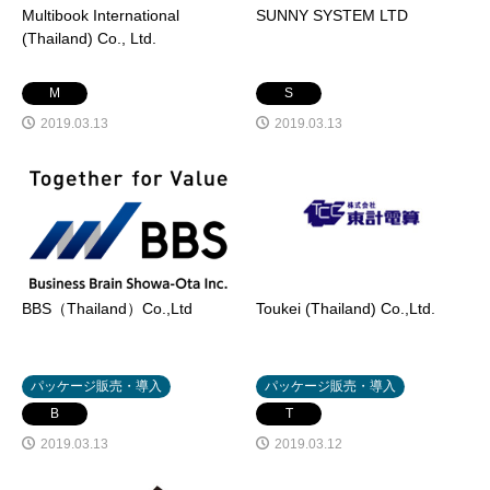
Multibook International
SUNNY SYSTEM LTD
(Thailand) Co., Ltd.
M
S
2019.03.13
2019.03.13
BBS（Thailand）Co.,Ltd
Toukei (Thailand) Co.,Ltd.
パッケージ販売・導入
パッケージ販売・導入
B
T
2019.03.13
2019.03.12