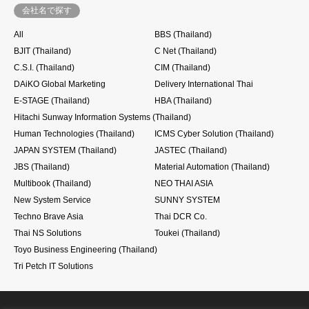
会社名で探す
All
BBS (Thailand)
BJIT (Thailand)
C Net (Thailand)
C.S.I. (Thailand)
CIM (Thailand)
DAiKO Global Marketing
Delivery International Thai
E-STAGE (Thailand)
HBA (Thailand)
Hitachi Sunway Information Systems (Thailand)
Human Technologies (Thailand)
ICMS Cyber Solution (Thailand)
JAPAN SYSTEM (Thailand)
JASTEC (Thailand)
JBS (Thailand)
Material Automation (Thailand)
Multibook (Thailand)
NEO THAI ASIA
New System Service
SUNNY SYSTEM
Techno Brave Asia
Thai DCR Co.
Thai NS Solutions
Toukei (Thailand)
Toyo Business Engineering (Thailand)
Tri Petch IT Solutions