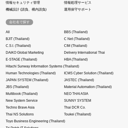
情報セキュリティ管理
情報処理サービス
機械設計 (請負、構内請負)
運用保守サポート
会社名で探す
All
BBS (Thailand)
BJIT (Thailand)
C Net (Thailand)
C.S.I. (Thailand)
CIM (Thailand)
DAiKO Global Marketing
Delivery International Thai
E-STAGE (Thailand)
HBA (Thailand)
Hitachi Sunway Information Systems (Thailand)
Human Technologies (Thailand)
ICMS Cyber Solution (Thailand)
JAPAN SYSTEM (Thailand)
JASTEC (Thailand)
JBS (Thailand)
Material Automation (Thailand)
Multibook (Thailand)
NEO THAI ASIA
New System Service
SUNNY SYSTEM
Techno Brave Asia
Thai DCR Co.
Thai NS Solutions
Toukei (Thailand)
Toyo Business Engineering (Thailand)