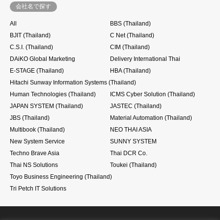
会社名で探す
All
BBS (Thailand)
BJIT (Thailand)
C Net (Thailand)
C.S.I. (Thailand)
CIM (Thailand)
DAiKO Global Marketing
Delivery International Thai
E-STAGE (Thailand)
HBA (Thailand)
Hitachi Sunway Information Systems (Thailand)
Human Technologies (Thailand)
ICMS Cyber Solution (Thailand)
JAPAN SYSTEM (Thailand)
JASTEC (Thailand)
JBS (Thailand)
Material Automation (Thailand)
Multibook (Thailand)
NEO THAI ASIA
New System Service
SUNNY SYSTEM
Techno Brave Asia
Thai DCR Co.
Thai NS Solutions
Toukei (Thailand)
Toyo Business Engineering (Thailand)
Tri Petch IT Solutions